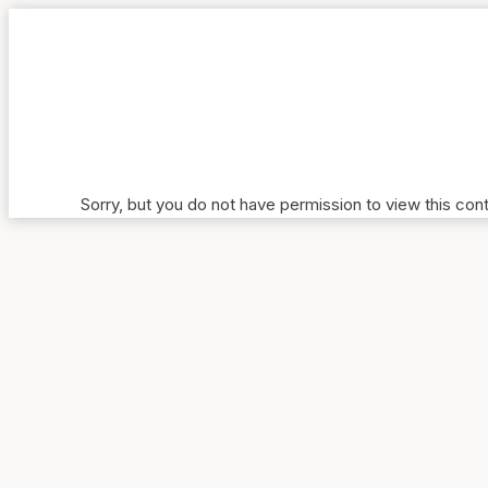
Hoppa
till
innehåll
Sorry, but you do not have permission to view this con