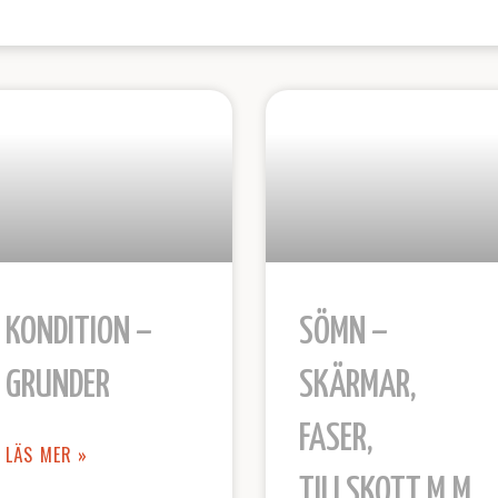
KONDITION –
SÖMN –
GRUNDER
SKÄRMAR,
FASER,
LÄS MER »
TILLSKOTT M.M.