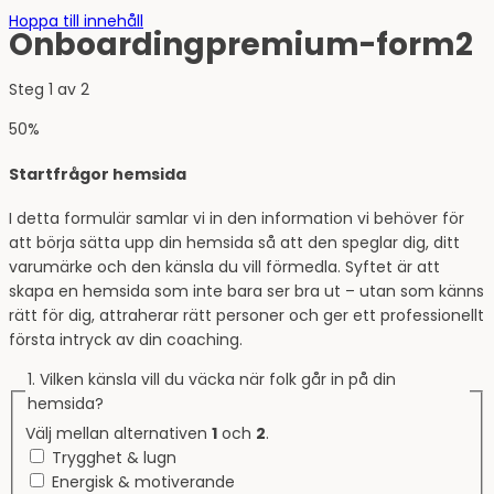
Hoppa till innehåll
Onboardingpremium-form2
Steg
1
av
2
50%
Startfrågor hemsida
I detta formulär samlar vi in den information vi behöver för
att börja sätta upp din hemsida så att den speglar dig, ditt
varumärke och den känsla du vill förmedla. Syftet är att
skapa en hemsida som inte bara ser bra ut – utan som känns
rätt för dig, attraherar rätt personer och ger ett professionellt
första intryck av din coaching.
1. Vilken känsla vill du väcka när folk går in på din
hemsida?
Välj mellan alternativen
1
och
2
.
Trygghet & lugn
Energisk & motiverande