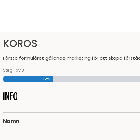
KOROS
Första formuläret gällande marketing för att skapa förståe
Steg
1
av
8
12%
INFO
Namn